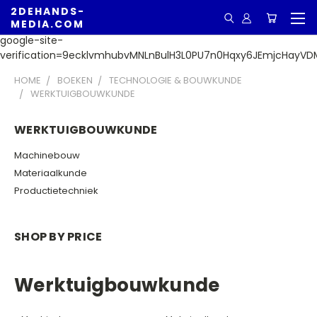
2DEHANDS-
MEDIA.COM
google-site-
verification=9ecklvmhubvMNLnBulH3L0PU7n0Hqxy6JEmjcHayVD
HOME
BOEKEN
TECHNOLOGIE & BOUWKUNDE
WERKTUIGBOUWKUNDE
WERKTUIGBOUWKUNDE
Machinebouw
Materiaalkunde
Productietechniek
SHOP BY PRICE
Werktuigbouwkunde