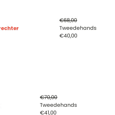
€68,00
Tweedehands
 rechter
€40,00
€70,00
Tweedehands
x
€41,00