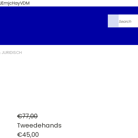
6JEmjcHayVDM
Search
& JURIDISCH
€77,00
Tweedehands
€45,00