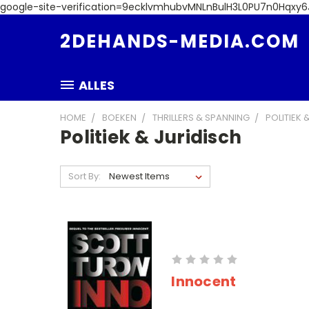
google-site-verification=9ecklvmhubvMNLnBulH3L0PU7n0Hqxy
2DEHANDS-MEDIA.COM
ALLES
HOME
BOEKEN
THRILLERS & SPANNING
POLITIEK 
Politiek & Juridisch
Sort By:
Innocent