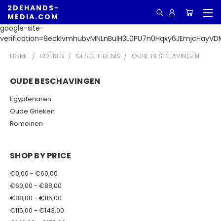
2DEHANDS-
MEDIA.COM
google-site-
verification=9ecklvmhubvMNLnBulH3L0PU7n0Hqxy6JEmjcHayVD
HOME
BOEKEN
GESCHIEDENIS
OUDE BESCHAVINGEN
OUDE BESCHAVINGEN
Egyptenaren
Oude Grieken
Romeinen
SHOP BY PRICE
€0,00 - €60,00
€60,00 - €88,00
€88,00 - €115,00
€115,00 - €143,00