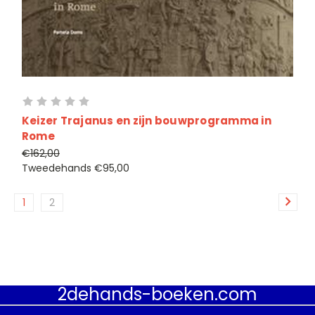
Keizer Trajanus en zijn bouwprogramma in
Rome
€162,00
Tweedehands
€95,00
1
2
2dehands-boeken.com