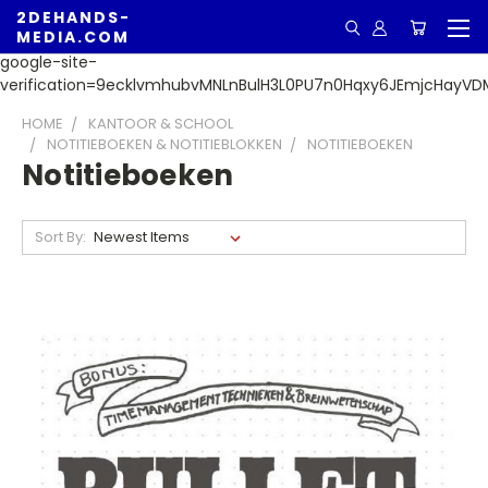
2DEHANDS-
MEDIA.COM
google-site-
verification=9ecklvmhubvMNLnBulH3L0PU7n0Hqxy6JEmjcHayVD
HOME
KANTOOR & SCHOOL
NOTITIEBOEKEN & NOTITIEBLOKKEN
NOTITIEBOEKEN
Notitieboeken
Sort By: