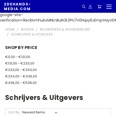
2DEHANDS-
MEDIA.COM
google-site-
verification=9ecklvmhubvMNLnBulH3L0PU7n0Hqxy6JEmjcHayVD
HOME
BOEKEN
BIOGRAFIEËN & WAARGEBEURD
SCHRIJVERS & UITGEVERS
SHOP BY PRICE
€0,00 - €131,00
€131,00 - €233,00
€233,00 - €334,00
€334,00 - €436,00
€436,00 - €538,00
Schrijvers & Uitgevers
Sort By: