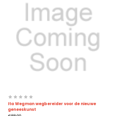
Ita Wegman wegbereider voor de nieuwe
geneeskunst
€88,00