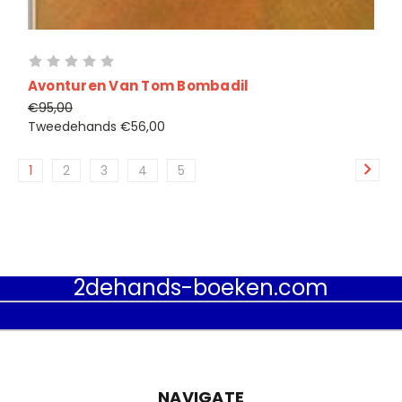
Avonturen Van Tom Bombadil
€95,00
Tweedehands
€56,00
1
2
3
4
5
2dehands-boeken.com
NAVIGATE