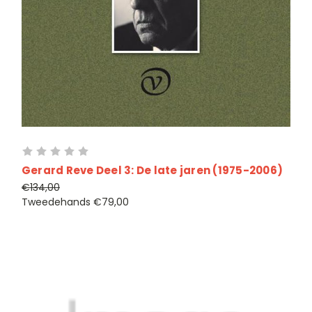
Gerard Reve Deel 3: De late jaren (1975-2006)
€134,00
Tweedehands
€79,00