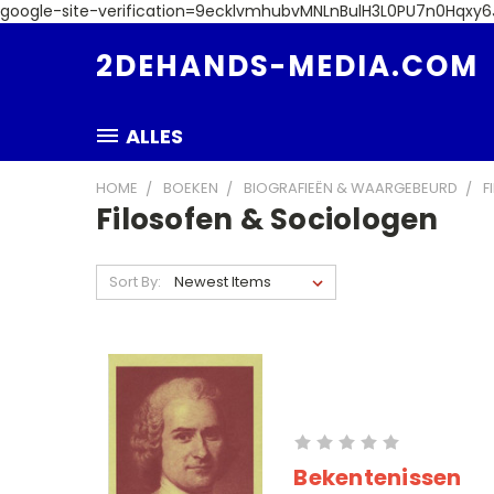
google-site-verification=9ecklvmhubvMNLnBulH3L0PU7n0Hqxy
2DEHANDS-MEDIA.COM
ALLES
HOME
BOEKEN
BIOGRAFIEËN & WAARGEBEURD
F
Filosofen & Sociologen
Sort By:
Bekentenissen