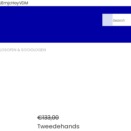
6JEmjcHayVDM
Search
ILOSOFEN & SOCIOLOGEN
€133,00
Tweedehands