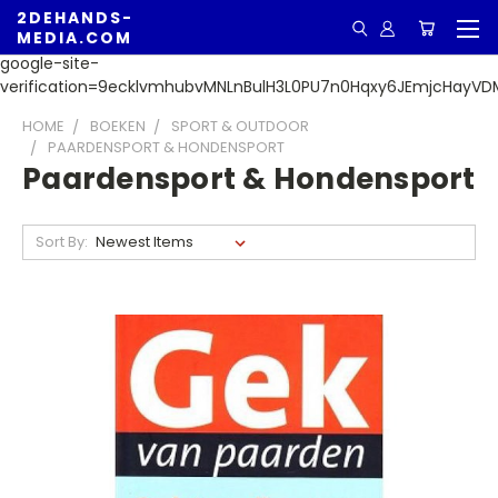
2DEHANDS-
MEDIA.COM
google-site-
verification=9ecklvmhubvMNLnBulH3L0PU7n0Hqxy6JEmjcHayVD
HOME
BOEKEN
SPORT & OUTDOOR
PAARDENSPORT & HONDENSPORT
Paardensport & Hondensport
Sort By: