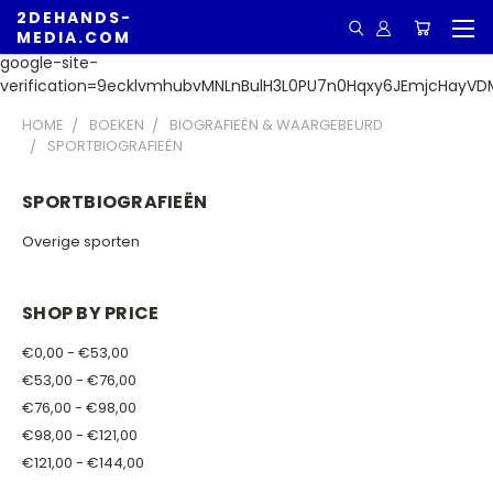
2DEHANDS-
MEDIA.COM
google-site-
verification=9ecklvmhubvMNLnBulH3L0PU7n0Hqxy6JEmjcHayVD
HOME
BOEKEN
BIOGRAFIEËN & WAARGEBEURD
SPORTBIOGRAFIEËN
SPORTBIOGRAFIEËN
Overige sporten
SHOP BY PRICE
€0,00 - €53,00
€53,00 - €76,00
€76,00 - €98,00
€98,00 - €121,00
€121,00 - €144,00