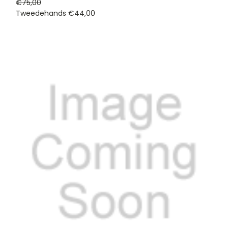
€75,00
Tweedehands
€44,00