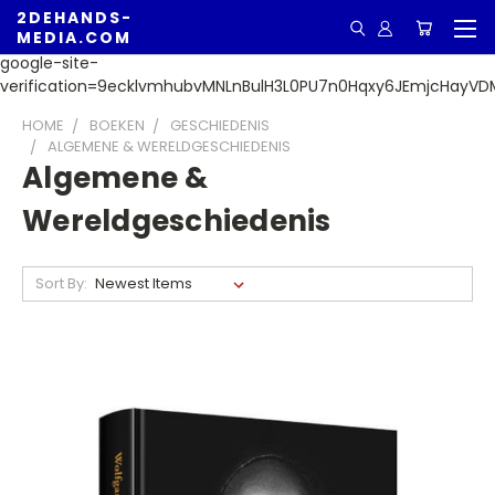
2DEHANDS-
MEDIA.COM
google-site-
verification=9ecklvmhubvMNLnBulH3L0PU7n0Hqxy6JEmjcHayVD
HOME
BOEKEN
GESCHIEDENIS
ALGEMENE & WERELDGESCHIEDENIS
Algemene &
Wereldgeschiedenis
Sort By: