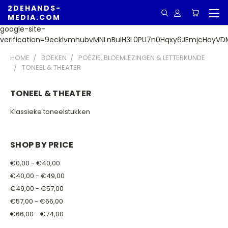
2DEHANDS-
MEDIA.COM
google-site-
verification=9ecklvmhubvMNLnBulH3L0PU7n0Hqxy6JEmjcHayVD
HOME
BOEKEN
POËZIE, BLOEMLEZINGEN & LETTERKUNDE
TONEEL & THEATER
TONEEL & THEATER
Klassieke toneelstukken
SHOP BY PRICE
€0,00 - €40,00
€40,00 - €49,00
€49,00 - €57,00
€57,00 - €66,00
€66,00 - €74,00