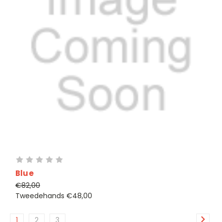
Blue
€82,00
Tweedehands
€48,00
1
2
3