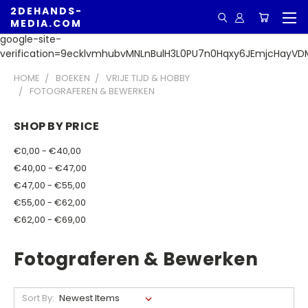
2DEHANDS-
MEDIA.COM
google-site-
verification=9ecklvmhubvMNLnBulH3L0PU7n0Hqxy6JEmjcHayVD
HOME
BOEKEN
VRIJE TIJD & HOBBY
FOTOGRAFEREN & BEWERKEN
SHOP BY PRICE
€0,00 - €40,00
€40,00 - €47,00
€47,00 - €55,00
€55,00 - €62,00
€62,00 - €69,00
Fotograferen & Bewerken
Sort By: