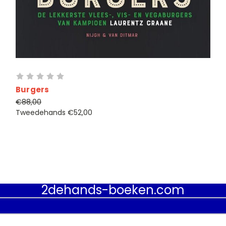
Burgers
€88,00
Tweedehands
€52,00
2dehands-boeken.com