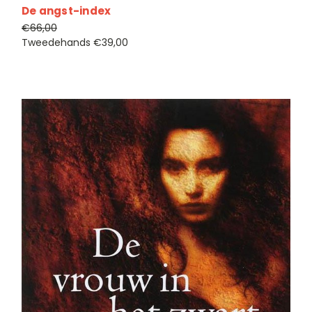
De angst-index
€66,00
Tweedehands
€39,00