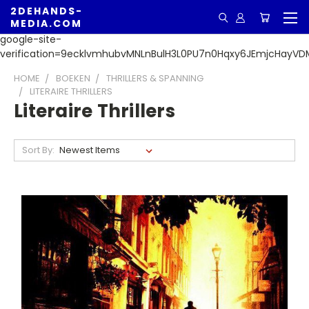
2DEHANDS-
MEDIA.COM
google-site-
verification=9ecklvmhubvMNLnBulH3L0PU7n0Hqxy6JEmjcHayVD
HOME
BOEKEN
THRILLERS & SPANNING
LITERAIRE THRILLERS
Literaire Thrillers
Sort By: