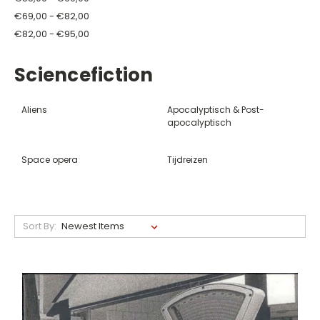
€69,00 - €82,00
€82,00 - €95,00
Sciencefiction
Aliens
Apocalyptisch & Post-
apocalyptisch
Space opera
Tijdreizen
Sort By: