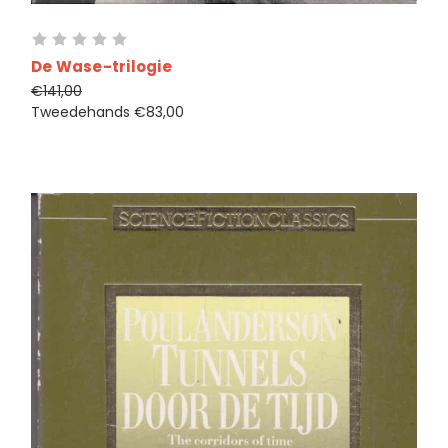
De Wase-trilogie
€141,00
Tweedehands
€83,00