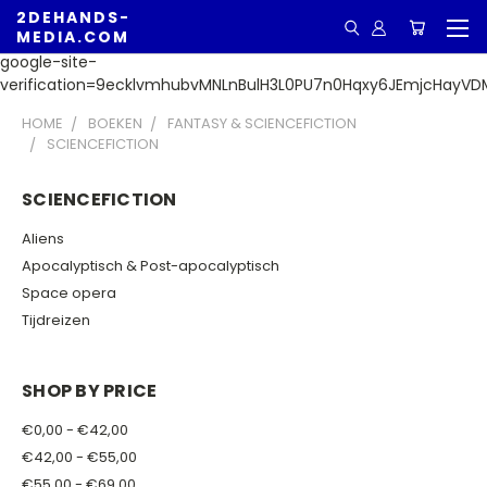
2DEHANDS-
MEDIA.COM
google-site-
verification=9ecklvmhubvMNLnBulH3L0PU7n0Hqxy6JEmjcHayVD
HOME
BOEKEN
FANTASY & SCIENCEFICTION
SCIENCEFICTION
SCIENCEFICTION
Aliens
Apocalyptisch & Post-apocalyptisch
Space opera
Tijdreizen
SHOP BY PRICE
€0,00 - €42,00
€42,00 - €55,00
€55,00 - €69,00