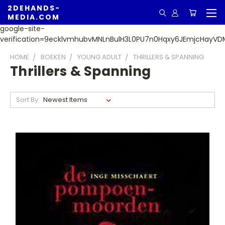
2DEHANDS-
MEDIA.COM
google-site-
verification=9ecklvmhubvMNLnBulH3L0PU7n0Hqxy6JEmjcHayVD
HOME
BOEKEN
YOUNG ADULT
THRILLERS & SPANNING
Thrillers & Spanning
Sort By: