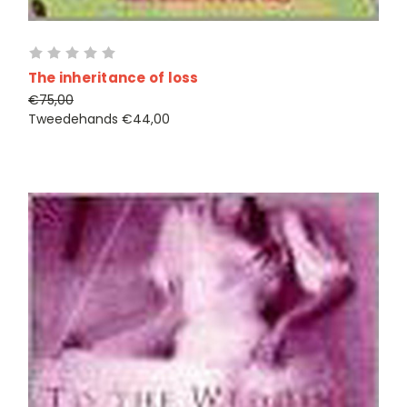
The inheritance of loss
€75,00
Tweedehands
€44,00