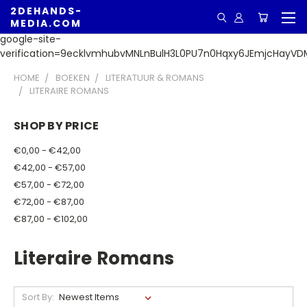
2DEHANDS-
MEDIA.COM
google-site-
verification=9ecklvmhubvMNLnBulH3L0PU7n0Hqxy6JEmjcHayVD
HOME
BOEKEN
LITERATUUR & ROMANS
LITERAIRE ROMANS
SHOP BY PRICE
€0,00 - €42,00
€42,00 - €57,00
€57,00 - €72,00
€72,00 - €87,00
€87,00 - €102,00
Literaire Romans
Sort By: