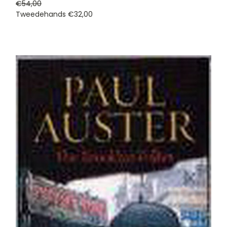
€54,00
Tweedehands
€32,00