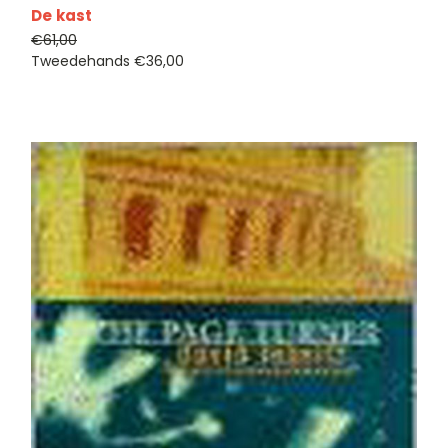
De kast
€61,00
Tweedehands
€36,00