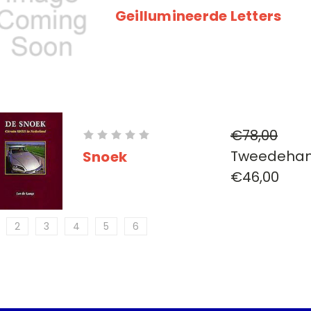
Geillumineerde Letters
€78,00
Tweedeha
Snoek
€46,00
2
3
4
5
6