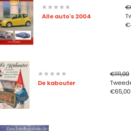
€
T
Alle auto's 2004
€
€111,00
Tweed
De kabouter
€65,00