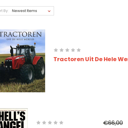
rt By:
Tractoren Uit De Hele We
€66,00