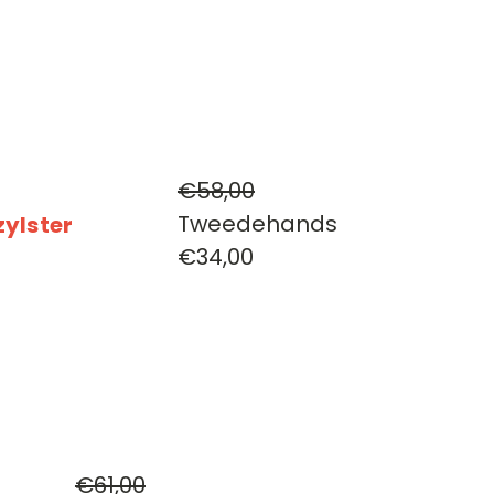
€58,00
Tweedehands
zylster
€34,00
€61,00