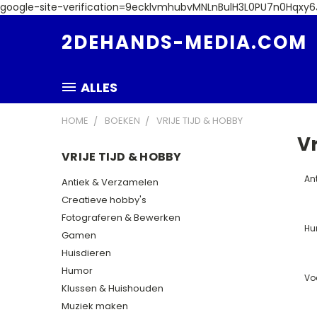
google-site-verification=9ecklvmhubvMNLnBulH3L0PU7n0Hqxy
2DEHANDS-MEDIA.COM
ALLES
HOME
BOEKEN
VRIJE TIJD & HOBBY
Vr
VRIJE TIJD & HOBBY
An
Antiek & Verzamelen
Creatieve hobby's
Fotograferen & Bewerken
Hu
Gamen
Huisdieren
Humor
Vo
Klussen & Huishouden
Muziek maken