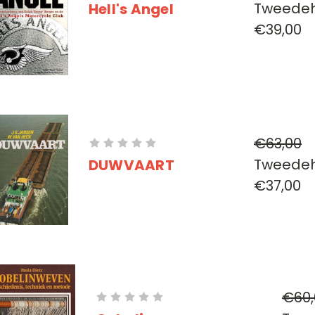
Tweede
Hell's Angel
€39,00
€63,00
Tweede
DUWVAART
€37,00
€60,