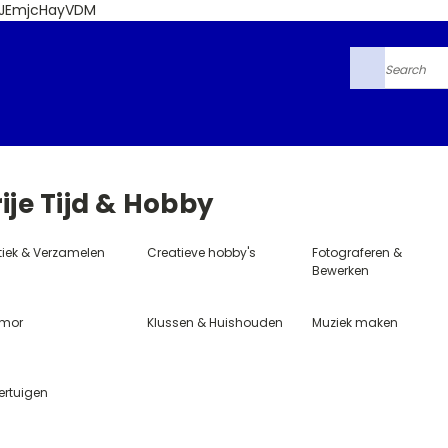
6JEmjcHayVDM
Search
ije Tijd & Hobby
tiek & Verzamelen
Creatieve hobby's
Fotograferen &
Bewerken
mor
Klussen & Huishouden
Muziek maken
ertuigen