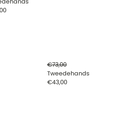
edehands
00
€73,00
Tweedehands
€43,00