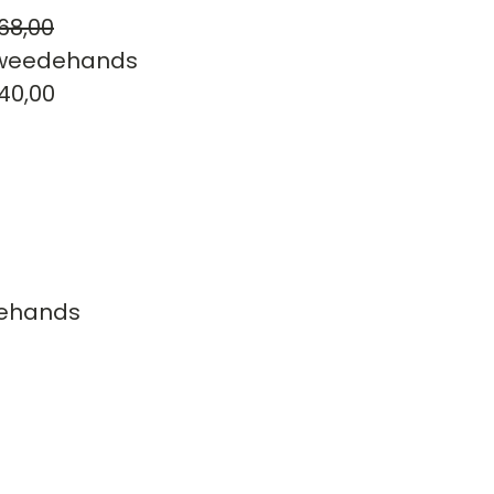
68,00
weedehands
40,00
ehands