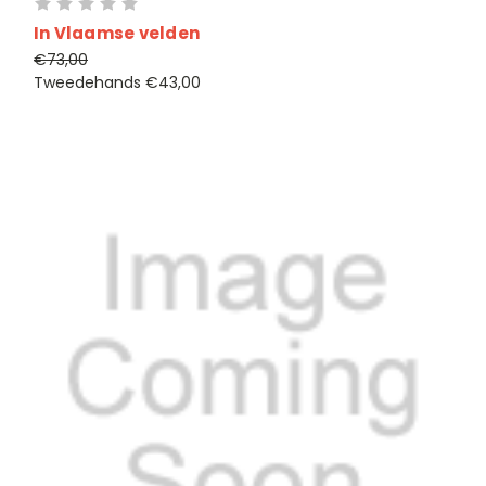
In Vlaamse velden
€73,00
Tweedehands
€43,00