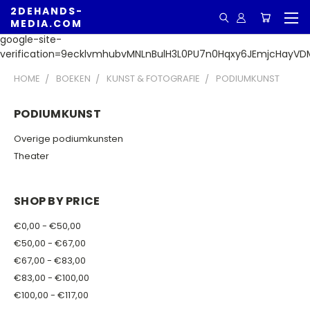
2DEHANDS-
MEDIA.COM
google-site-
verification=9ecklvmhubvMNLnBulH3L0PU7n0Hqxy6JEmjcHayVD
HOME
BOEKEN
KUNST & FOTOGRAFIE
PODIUMKUNST
PODIUMKUNST
Overige podiumkunsten
Theater
SHOP BY PRICE
€0,00 - €50,00
€50,00 - €67,00
€67,00 - €83,00
€83,00 - €100,00
€100,00 - €117,00