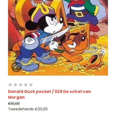
Donald Duck pocket / 028 De schat van
Morgan
€51,00
Tweedehands
€30,00