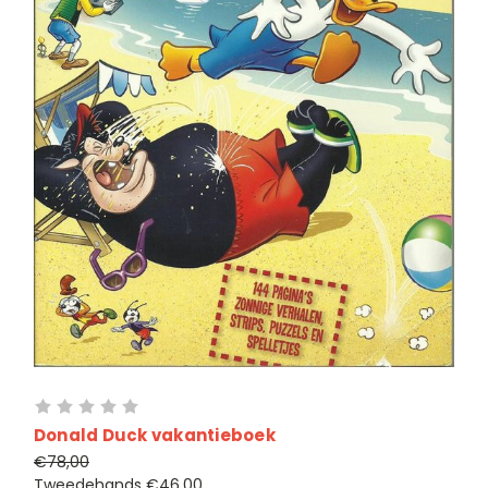
Donald Duck vakantieboek
€78,00
Tweedehands
€46,00