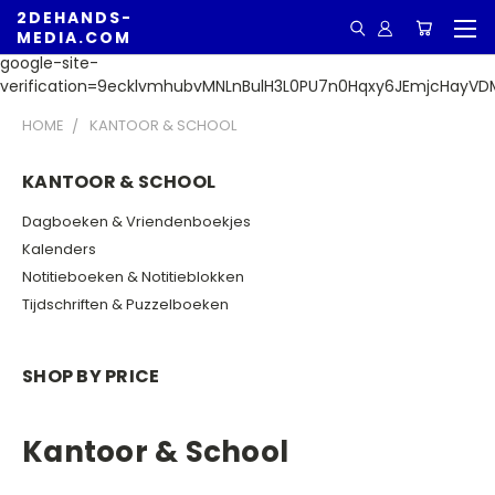
2DEHANDS-
MEDIA.COM
google-site-
verification=9ecklvmhubvMNLnBulH3L0PU7n0Hqxy6JEmjcHayVD
HOME
KANTOOR & SCHOOL
KANTOOR & SCHOOL
Dagboeken & Vriendenboekjes
Kalenders
Notitieboeken & Notitieblokken
Tijdschriften & Puzzelboeken
SHOP BY PRICE
Kantoor & School